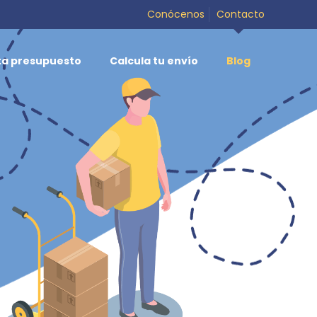
Conócenos
Contacto
ita presupuesto
Calcula tu envío
Blog