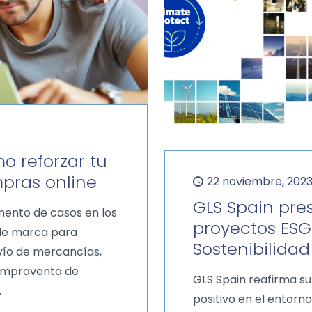
o reforzar tu
pras online
22 noviembre, 202
GLS Spain pre
ento de casos en los
proyectos ESG
 de marca para
Sostenibilida
vío de mercancías,
ompraventa de
GLS Spain reafirma s
.
positivo en el entorn