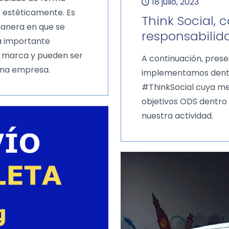
18 julio, 2023
o estéticamente. Es
Think Social,
manera en que se
responsabilid
 importante
a marca y pueden ser
A continuación, pres
una empresa.
implementamos dentr
#ThinkSocial cuya me
objetivos ODS dentro 
nuestra actividad.