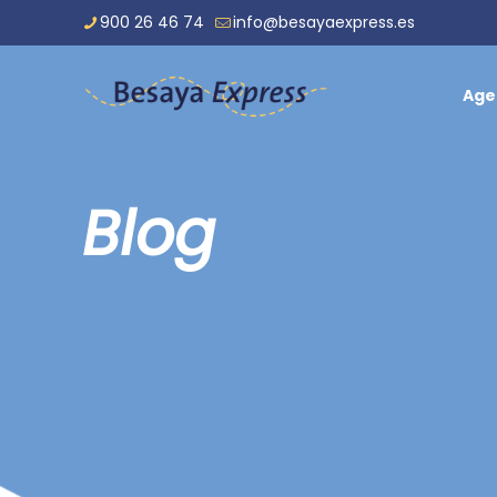
900 26 46 74
info@besayaexpress.es
Age
Blog