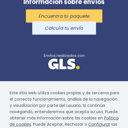
Información sobre envíos
Encuentra tu paquete
Calcula tu envío
Envíos realizados con
Agencia de GLS Spain 391 de Santander ·
900 26 46 74
Este sitio web utiliza cookies propias y de terceros para
el correcto funcionamiento, análisis de la navegación
y visualización por parte del usuario. Si continúa
navegando, entenderemos que acepta su uso. Puede
obtener más información sobre las cookies en
Política
de cookies
. Puede Aceptar, Rechazar o
Configurar
las
Desarrollado por
Alpe Creativa
·
Aviso legal
·
Política
â