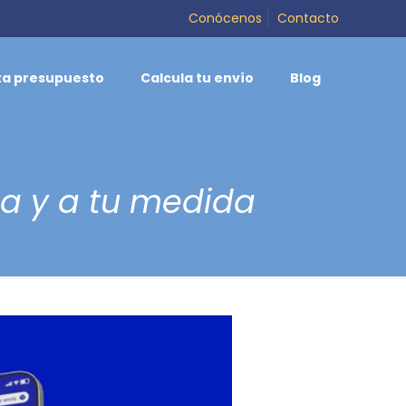
Conócenos
Contacto
ita presupuesto
Calcula tu envío
Blog
da y a tu medida