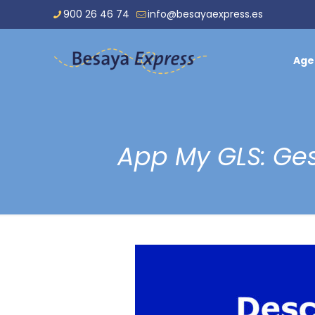
900 26 46 74
info@besayaexpress.es
Age
App My GLS: Ges